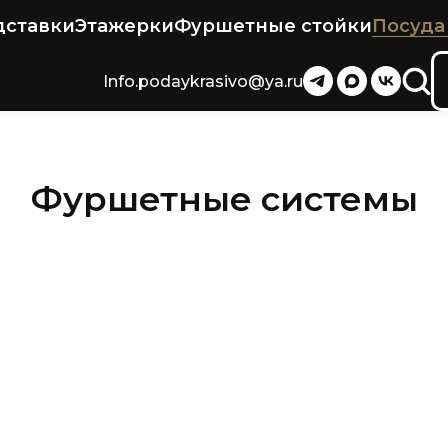
дставки
Этажерки
Фуршетные стойки
Посуда
Info.podaykrasivo@ya.ru
Фуршетные системы